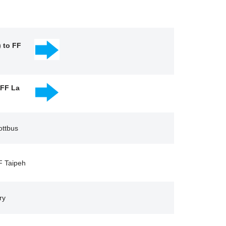
) to FF
 FF La
ottbus
F Taipeh
ry