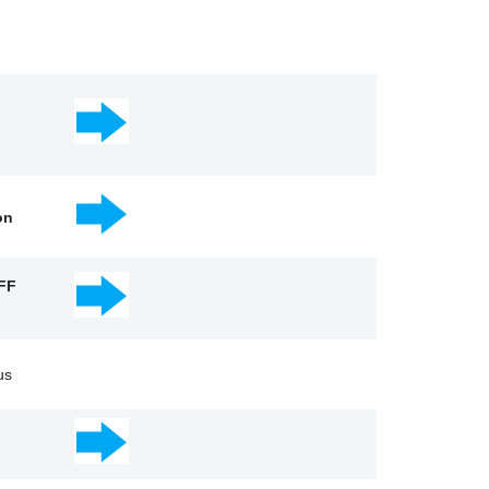
on
 FF
us