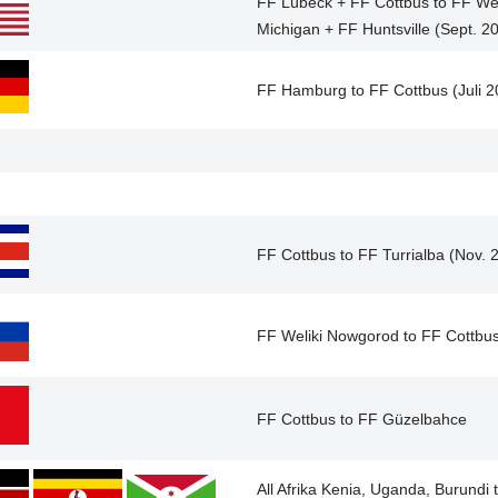
FF Lübeck + FF Cottbus to FF We
Michigan + FF Huntsville (Sept. 2
FF Hamburg to FF Cottbus (Juli 2
FF Cottbus to FF Turrialba (Nov. 
FF Weliki Nowgorod to FF Cottbu
FF Cottbus to FF Güzelbahce
All Afrika Kenia, Uganda, Burundi 